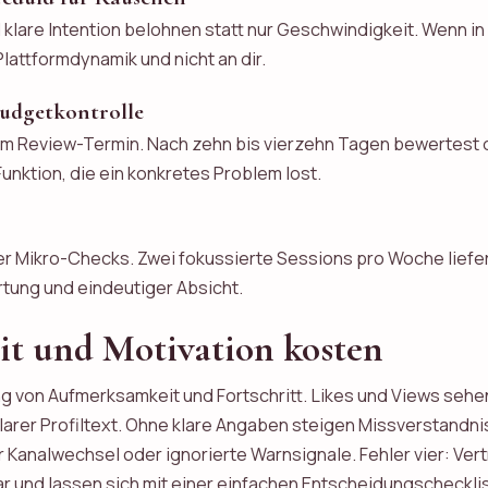
 klare Intention belohnen statt nur Geschwindigkeit. Wenn in
lattformdynamik und nicht an dir.
Budgetkontrolle
tem Review-Termin. Nach zehn bis vierzehn Tagen bewertest
Funktion, die ein konkretes Problem lost.
er Mikro-Checks. Zwei fokussierte Sessions pro Woche liefe
wartung und eindeutiger Absicht.
eit und Motivation kosten
ung von Aufmerksamkeit und Fortschritt. Likes und Views sehe
arer Profiltext. Ohne klare Angaben steigen Missverstandniss
ler Kanalwechsel oder ignorierte Warnsignale. Fehler vier: 
r und lassen sich mit einer einfachen Entscheidungschecklis