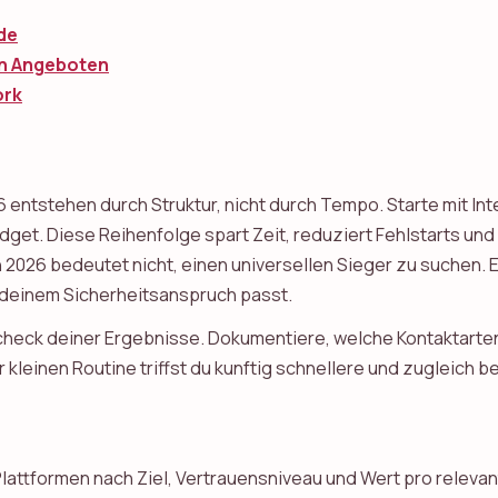
de
en Angeboten
ork
entstehen durch Struktur, nicht durch Tempo. Starte mit Inte
et. Diese Reihenfolge spart Zeit, reduziert Fehlstarts und
n 2026 bedeutet nicht, einen universellen Sieger zu suchen.
 deinem Sicherheitsanspruch passt.
rzcheck deiner Ergebnisse. Dokumentiere, welche Kontaktart
ser kleinen Routine triffst du kunftig schnellere und zugleich
Plattformen nach Ziel, Vertrauensniveau und Wert pro releva