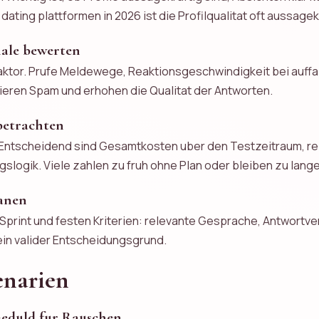
ating plattformen in 2026 ist die Profilqualitat oft aussagekr
nale bewerten
faktor. Prufe Meldewege, Reaktionsgeschwindigkeit bei auff
ieren Spam und erhohen die Qualitat der Antworten.
betrachten
. Entscheidend sind Gesamtkosten uber den Testzeitraum, re
ogik. Viele zahlen zu fruh ohne Plan oder bleiben zu lange
lanen
Sprint und festen Kriterien: relevante Gesprache, Antwortver
ein valider Entscheidungsgrund.
enarien
Geduld fur Rauschen