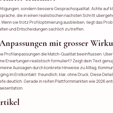
chtigungen, sondern bessere Gesprachsqualitat. Achte auf kl
prache, die in einen realistischen nachsten Schritt uberge
it. Wenn sie trotz Profiloptimierung ausbleiben, liegt das Pro
 halten und Entscheidungen sachlich zu treffen.
ne Anpassungen mit grosser Wirk
ine Profilanpassungen die Match-Qualitat beeinflussen. Uberp
deine Erwartungen realistisch formuliert? Zeigt dein Text gen
gemeine Aussagen durch konkrete Hinweise zu Alltag, Kommun
g im Erstkontakt: freundlich, klar, ohne Druck. Diese Detai
e deutlich. Gerade in reifen Plattformmarkten wie 2026 ents
raesentation.
rtikel