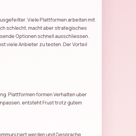
sgefeilter. Viele Plattformen arbeiten mit
sch schlecht, macht aber strategisches
ssende Optionen schnell ausschliessen.
st viele Anbieter zu testen. Der Vorteil
ing. Plattformen formen Verhalten uber
enpassen, entsteht Frust trotz gutem
ar kommuniziert werden und Gesprache