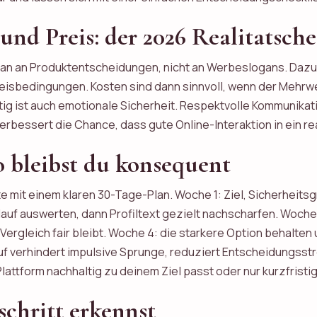
und Preis: der 2026 Realitatsch
an an Produktentscheidungen, nicht an Werbeslogans. Dazu 
reisbedingungen. Kosten sind dann sinnvoll, wenn der Mehrw
ig ist auch emotionale Sicherheit. Respektvolle Kommunik
erbessert die Chance, dass gute Online-Interaktion in ein r
 bleibst du konsequent
te mit einem klaren 30-Tage-Plan. Woche 1: Ziel, Sicherhei
auf auswerten, dann Profiltext gezielt nachscharfen. Woche 
ergleich fair bleibt. Woche 4: die starkere Option behalten
f verhindert impulsive Sprunge, reduziert Entscheidungsst
lattform nachhaltig zu deinem Ziel passt oder nur kurzfristige 
chritt erkennst