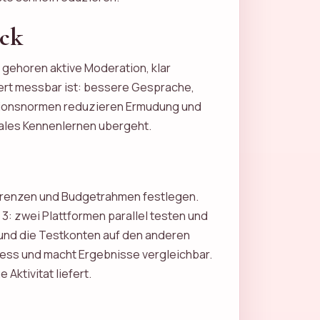
eck
gehoren aktive Moderation, klar
ert messbar ist: bessere Gesprache,
ationsnormen reduzieren Ermudung und
eales Kennenlernen ubergeht.
tsgrenzen und Budgetrahmen festlegen.
3: zwei Plattformen parallel testen und
 und die Testkonten auf den anderen
ress und macht Ergebnisse vergleichbar.
Aktivitat liefert.