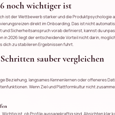
 noch wichtiger ist
ch ist der Wettbewerb starker und die Produktpsychologie au
vierungsreizen direkt im Onboarding. Das ist nicht automati
 und Sicherheitsanspruch vorab definierst, kannst du unpa
 in 2026 liegt der entscheidende Vorteil nicht darin, moglich
s dich zu stabileren Ergebnissen fuhrt.
 Schritten sauber vergleichen
istige Beziehung, langsames Kennenlernen oder offeneres Dat
htenfunktionen. Wenn Ziel und Plattformkultur nicht zusamm
ufen
 Wichtig ist, ob Profile aussagekraftig sind, Absichten kl