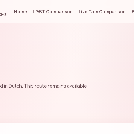
Home
LGBT Comparison
Live Cam Comparison
text
d in Dutch. This route remains available