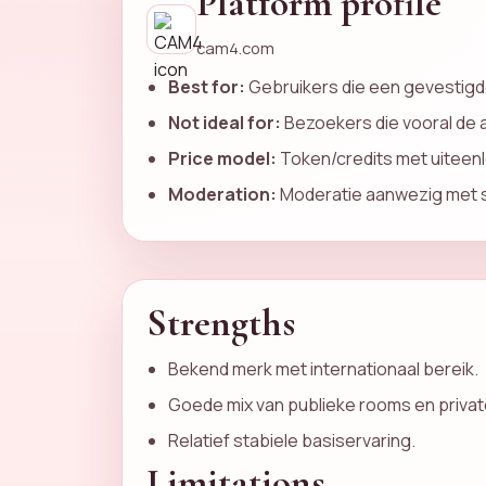
Platform profile
cam4.com
Best for:
Gebruikers die een gevestigd
Not ideal for:
Bezoekers die vooral de a
Price model:
Token/credits met uiteen
Moderation:
Moderatie aanwezig met s
Strengths
Bekend merk met internationaal bereik.
Goede mix van publieke rooms en privat
Relatief stabiele basiservaring.
Limitations