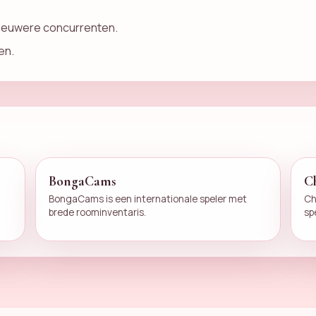
nieuwere concurrenten.
en.
BongaCams
C
BongaCams is een internationale speler met
Ch
brede roominventaris.
sp