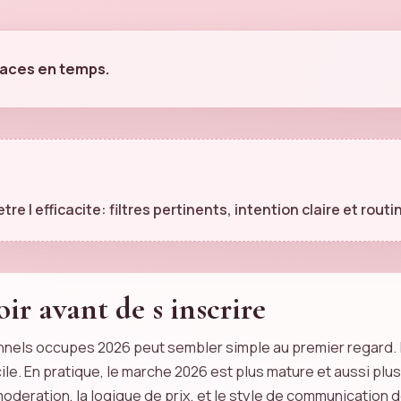
caces en temps.
re l efficacite: filtres pertinents, intention claire et rout
oir avant de s inscrire
nnels occupes 2026 peut sembler simple au premier regard.
ile. En pratique, le marche 2026 est plus mature et aussi pl
la moderation, la logique de prix, et le style de communicati