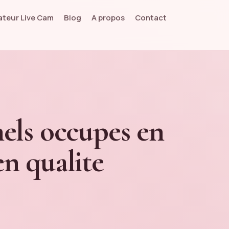
teur Live Cam
Blog
A propos
Contact
nels occupes en
en qualite