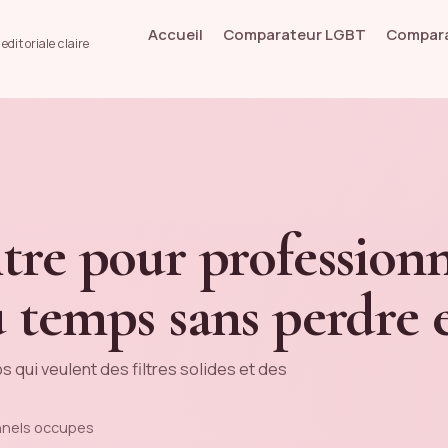
Accueil
Comparateur LGBT
Compara
ditoriale claire
ntre pour profession
u temps sans perdre 
 qui veulent des filtres solides et des
onnels occupes