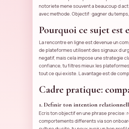
notoriete mene souvent a beaucoup d activ
avec methode. Objectif: gagner du temps, 
Pourquoi ce sujet est 
La rencontre en ligne est devenue un comp
de plateformes utilisent des signaux d urg
negatif, mais cela impose une strategie cla
confiance, tu filtres mieux les plateform
tout ce qui existe. L avantage est de com
Cadre pratique: compa
1. Definir ton intention relationnel
Ecris ton objectif en une phrase precise: 
comportements differents via son onboardi
culture du site, tu peux avoir un bon profi