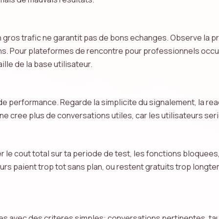
gros trafic ne garantit pas de bons echanges. Observe la pro
ns. Pour plateformes de rencontre pour professionnels occupe
ille de la base utilisateur.
 de performance. Regarde la simplicite du signalement, la reac
ne cree plus de conversations utiles, car les utilisateurs ser
uer le cout total sur ta periode de test, les fonctions bloquee
teurs paient trop tot sans plan, ou restent gratuits trop longt
ines avec des criteres simples: conversations pertinentes, t