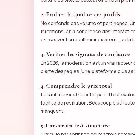
2. Evaluer la qualite des profils
Ne confonds pas volume et pertinence. Un 
intentions, et la coherence des interactio
est souvent un meilleur indicateur que la ta
3. Verifier les signaux de confiance
En 2026, la moderation est un vrai facteur
clarte des regles. Une plateforme plus sai
4. Comprendre le prix total
Le tarif mensuel ne suffit pas. Il faut eval
facilite de resiliation. Beaucoup d utilisa
manquent.
5. Lancer un test structure
Travaille par sprint de deux a trois sema