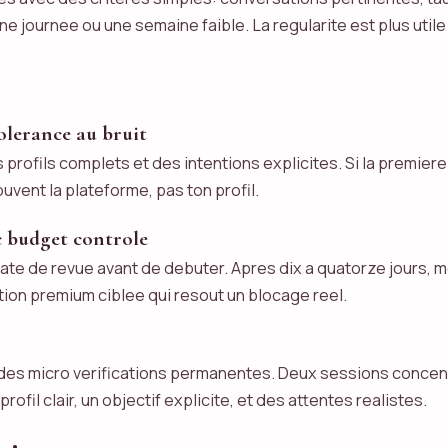
e journee ou une semaine faible. La regularite est plus util
tolerance au bruit
es profils complets et des intentions explicites. Si la prem
vent la plateforme, pas ton profil.
c budget controle
e de revue avant de debuter. Apres dix a quatorze jours, 
nction premium ciblee qui resout un blocage reel.
e des micro verifications permanentes. Deux sessions conce
ofil clair, un objectif explicite, et des attentes realistes.