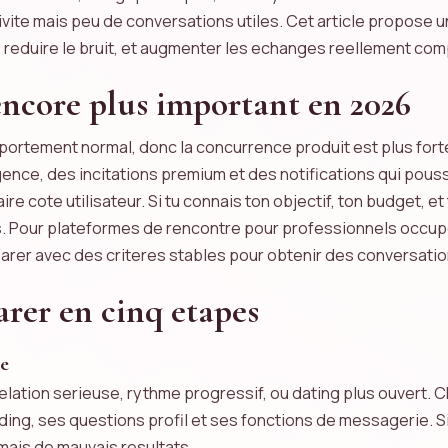
ite mais peu de conversations utiles. Cet article propose 
reduire le bruit, et augmenter les echanges reellement comp
encore plus important en 2026
ortement normal, donc la concurrence produit est plus forte
ence, des incitations premium et des notifications qui pouss
ire cote utilisateur. Si tu connais ton objectif, ton budget, 
es. Pour plateformes de rencontre pour professionnels occupe
parer avec des criteres stables pour obtenir des conversatio
rer en cinq etapes
le
relation serieuse, rythme progressif, ou dating plus ouvert.
ng, ses questions profil et ses fonctions de messagerie. Si
l mais de mauvais resultats.