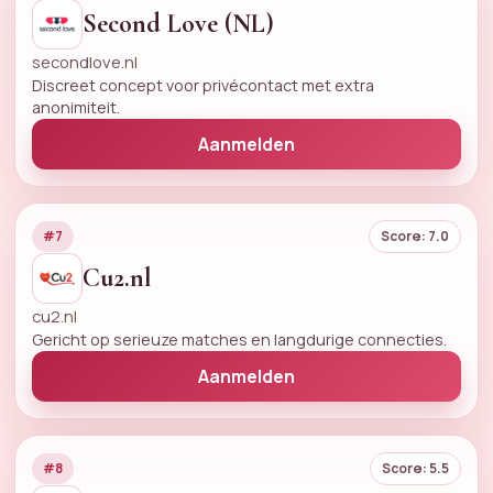
Second Love (NL)
secondlove.nl
Discreet concept voor privécontact met extra
anonimiteit.
Aanmelden
#7
Score: 7.0
Cu2.nl
cu2.nl
Gericht op serieuze matches en langdurige connecties.
Aanmelden
#8
Score: 5.5