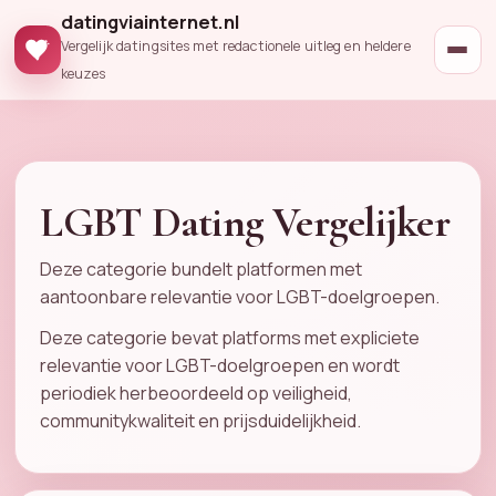
datingviainternet.nl
Vergelijk datingsites met redactionele uitleg en heldere
keuzes
LGBT Dating Vergelijker
Deze categorie bundelt platformen met
aantoonbare relevantie voor LGBT-doelgroepen.
Deze categorie bevat platforms met expliciete
relevantie voor LGBT-doelgroepen en wordt
periodiek herbeoordeeld op veiligheid,
communitykwaliteit en prijsduidelijkheid.